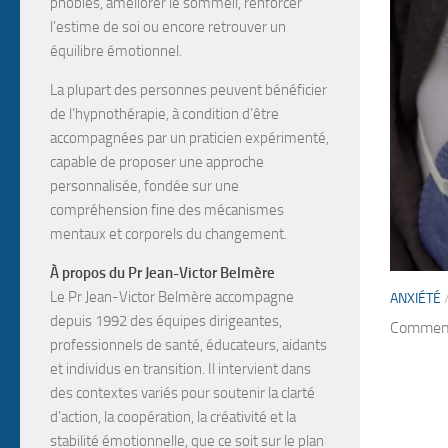
phobies, améliorer le sommeil, renforcer
l’estime de soi
ou encore
retrouver un
équilibre émotionnel
.
La plupart des personnes peuvent bénéficier
de l’hypnothérapie, à condition d’être
accompagnées par un
praticien expérimenté
,
capable de proposer une approche
personnalisée, fondée sur une
compréhension fine des mécanismes
mentaux et corporels du changement.
À propos du Pr Jean-Victor Belmère
Le Pr Jean-Victor Belmère
accompagne
ANXIÉTÉ
depuis
1992
des
équipes dirigeantes,
Comment 
professionnels de santé, éducateurs, aidants
et individus en transition
. Il intervient dans
des contextes variés pour soutenir la
clarté
d’action, la coopération, la créativité et la
stabilité émotionnelle
, que ce soit sur le plan