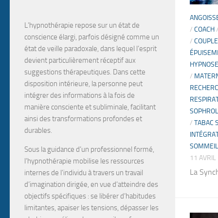
ANGOISS
L’hypnothérapie
repose sur un
état de
/
COACH
conscience élargi
, parfois désigné comme un
/
COUPLE
état de veille paradoxale
, dans lequel l’esprit
ÉPUISEM
devient particulièrement
réceptif aux
HYPNOS
suggestions
thérapeutiques. Dans cette
/
MATERN
disposition intérieure, la personne peut
RECHERC
intégrer des informations à la fois de
RESPIRA
manière
consciente et subliminale
, facilitant
SOPHROL
ainsi des transformations profondes et
/
TABAC 
durables.
INTÉGRAT
SOMMEI
Sous la guidance d’un professionnel formé,
11 AVRIL
l’hypnothérapie mobilise les
ressources
La Synch
internes
de l’individu à travers un travail
d’
imagination dirigée
, en vue d’atteindre des
objectifs spécifiques :
se libérer d’habitudes
limitantes, apaiser les tensions, dépasser les