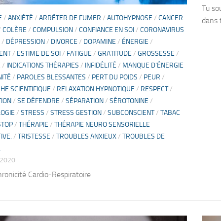
Tu so
E
/
ANXIÉTÉ
/
ARRÊTER DE FUMER
/
AUTOHYPNOSE
/
CANCER
dans 
/
COLÈRE
/
COMPULSION
/
CONFIANCE EN SOI
/
CORONAVIRUS
/
DÉPRESSION
/
DIVORCE
/
DOPAMINE
/
ÉNERGIE
/
ENT
/
ESTIME DE SOI
/
FATIGUE
/
GRATITUDE
/
GROSSESSE
/
E
/
INDICATIONS THÉRAPIES
/
INFIDÉLITÉ
/
MANQUE D'ÉNERGIE
ITÉ
/
PAROLES BLESSANTES
/
PERT DU POIDS
/
PEUR
/
HE SCIENTIFIQUE
/
RELAXATION HYPNOTIQUE
/
RESPECT
/
TION
/
SE DÉFENDRE
/
SÉPARATION
/
SÉROTONINE
/
OGIE
/
STRESS
/
STRESS GESTION
/
SUBCONSCIENT
/
TABAC
STOP
/
THÉRAPIE
/
THÉRAPIE NEURO SENSORIELLE
IVE.
/
TRISTESSE
/
TROUBLES ANXIEUX
/
TROUBLES DE
L
 2020
ronicité Cardio-Respiratoire