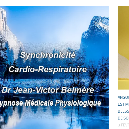
ANGOI
ESTIM
BLES
DE S
3 FÉV