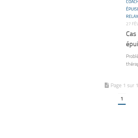
COAC
ÉPUI
RELAX
27 FÉ
Cas 
épu
Problè
théra
Page 1 sur 
1