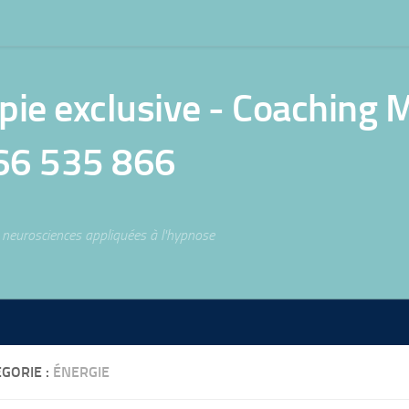
e exclusive - Coaching Mé
66 535 866
neurosciences appliquées à l'hypnose
GORIE :
ÉNERGIE