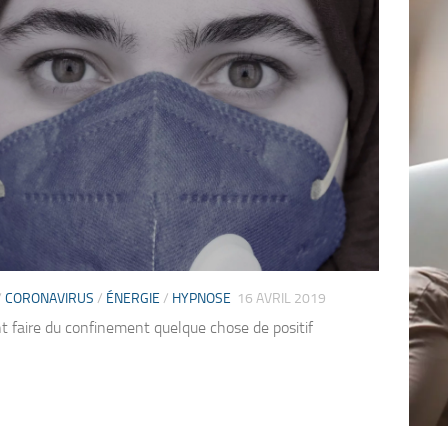
/
CORONAVIRUS
/
ÉNERGIE
/
HYPNOSE
16 AVRIL 2019
faire du confinement quelque chose de positif