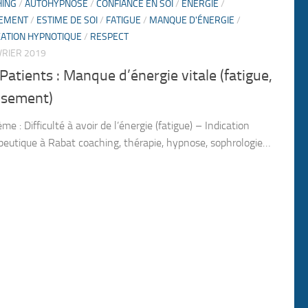
HING
/
AUTOHYPNOSE
/
CONFIANCE EN SOI
/
ÉNERGIE
/
SEMENT
/
ESTIME DE SOI
/
FATIGUE
/
MANQUE D'ÉNERGIE
/
ATION HYPNOTIQUE
/
RESPECT
VRIER 2019
Patients : Manque d’énergie vitale (fatigue,
isement)
me : Difficulté à avoir de l’énergie (fatigue) – Indication
peutique à Rabat coaching, thérapie, hypnose, sophrologie…
1