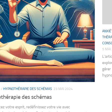
ANXIÉ
THÉRA
CONSC
5 MAI
L’art
explo
gérer
hypnot
E
/
HYPNOTHÉRAPIE DES SCHÉMAS
23 MAI 2024
thérapie des schémas
ez votre esprit, redéfinissez votre vie avec