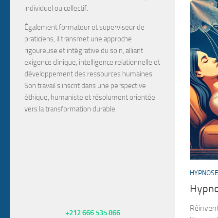
individuel ou collectif.
Également
formateur
et
superviseur de
praticiens
, il transmet une approche
rigoureuse et intégrative du soin, alliant
exigence clinique, intelligence relationnelle et
développement des ressources humaines.
Son travail s’inscrit dans une perspective
éthique, humaniste et résolument orientée
vers la transformation durable.
HYPNOS
Hypno
Réinvent
+212 666 535 866