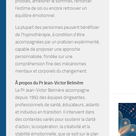
phobies, améliorer le sommeil, renforcer
l’estime de soi
ou encore
retrouver un
équilibre émotionnel
.
La plupart des personnes peuvent bénéficier
de l’hypnothérapie, à condition d’être
accompagnées par un
praticien expérimenté
,
capable de proposer une approche
personnalisée, fondée sur une
compréhension fine des mécanismes
mentaux et corporels du changement.
À propos du Pr Jean-Victor Belmère
Le Pr Jean-Victor Belmère
accompagne
depuis
1992
des
équipes dirigeantes,
professionnels de santé, éducateurs, aidants
et individus en transition
. Il intervient dans
des contextes variés pour soutenir la
clarté
d’action, la coopération, la créativité et la
stabilité émotionnelle
, que ce soit sur le plan