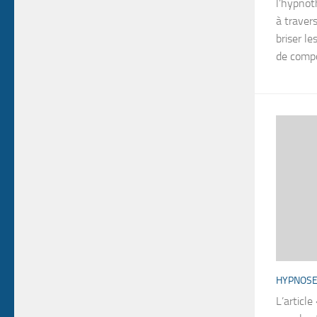
l’hypnot
à traver
briser l
de compo
HYPNOS
L’articl