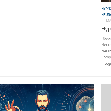
HYPN
NEURO
24 MA
Hyp
Révei
Neuro
Neuro
Compr
Intég