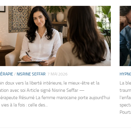
ÉRAPIE
/
NISRINE SEFFAR
7 MAI 2026
HYPN
 doux vers la liberté intérieure, le mieux-être et la
La bl
ation avec soi Article signé Nisrine Seffar —
traum
érapeute Résumé La femme marocaine porte aujourd’hui
l’enf
vies à la fois : celle des...
specta
Pourta