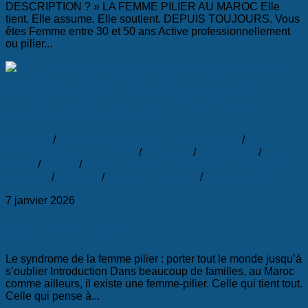
DESCRIPTION ? » LA FEMME PILIER AU MAROC Elle
tient. Elle assume. Elle soutient. DEPUIS TOUJOURS. Vous
êtes Femme entre 30 et 50 ans Active professionnellement
ou pilier...
coaching
/
Coaching Développement Personnel
/
Développement Personnel
/
Émotions
/
épuisement
/
estime
de soi
/
fatigue
/
HTMA Hypnose Thérapeutique Médicale
Avancée
/
hypnose
/
Hypnose moderne
/
Hypnothérapie
7 janvier 2026
La femme PILIER
Le syndrome de la femme pilier : porter tout le monde jusqu’à
s’oublier Introduction Dans beaucoup de familles, au Maroc
comme ailleurs, il existe une femme-pilier. Celle qui tient tout.
Celle qui pense à...