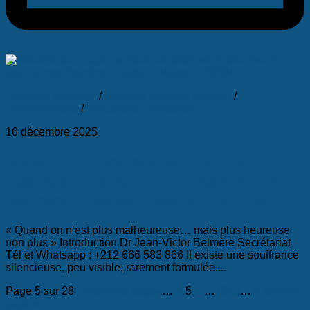
Hypnose moderne
/
hypnose orientée solution
/
Hypnothérapie
/
Indications Thérapies
16 décembre 2025
Relation de couple, solitude et
désillusion affective Pr Jean-Victor
Belmère – Rabat – Maroc – ZOOM
« Quand on n’est plus malheureuse… mais plus heureuse
non plus » Introduction Dr Jean-Victor Belmère Secrétariat
Tél et Whatsapp : +212 666 583 866 Il existe une souffrance
silencieuse, peu visible, rarement formulée....
Page 5 sur 28
« Première page
«
…
3
4
5
6
7
…
10
20
…
»
Dernière
page »