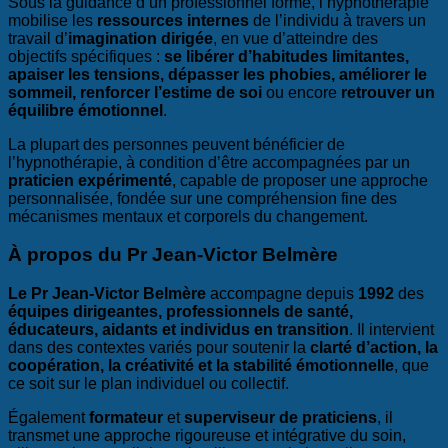
Sous la guidance d’un professionnel formé, l’hypnothérapie
mobilise les
ressources internes
de l’individu à travers un
travail d’
imagination dirigée
, en vue d’atteindre des
objectifs spécifiques :
se libérer d’habitudes limitantes,
apaiser les tensions, dépasser les phobies, améliorer le
sommeil, renforcer l’estime de soi
ou encore
retrouver un
équilibre émotionnel
.
La plupart des personnes peuvent bénéficier de
l’hypnothérapie, à condition d’être accompagnées par un
praticien expérimenté
, capable de proposer une approche
personnalisée, fondée sur une compréhension fine des
mécanismes mentaux et corporels du changement.
À propos du Pr Jean-Victor Belmère
Le Pr Jean-Victor Belmère
accompagne depuis
1992
des
équipes dirigeantes, professionnels de santé,
éducateurs, aidants et individus en transition
. Il intervient
dans des contextes variés pour soutenir la
clarté d’action, la
coopération, la créativité et la stabilité émotionnelle
, que
ce soit sur le plan individuel ou collectif.
Également
formateur
et
superviseur de praticiens
, il
transmet une approche rigoureuse et intégrative du soin,