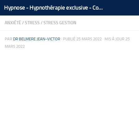
Hypnose - Hypnothérapie exclusive - Coaching Médical Spécialisé - Tél/Whatsapp +212 666 535 866
Skip to content
ANXIÉTÉ
/
STRESS
/
STRESS GESTION
PAR
DR BELMERE JEAN-VICTOR
· PUBLIÉ
25 MARS 2022
· MIS À JOUR
25
MARS 2022