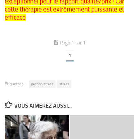
exceptionnel pour le rapport qualité/prix ! Car
cette thérapie est extrêmement puissante et
efficace
Page 1 sur 1
1
Étiquettes :
gestion stress
stress
VOUS AIMEREZ AUSSI...