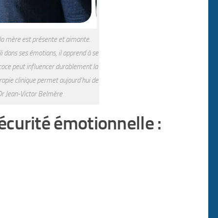
la mère est présente et aimante.
i dans ses émotions, il apprend à se
écoce peut influencer durablement la
érapie clinique permet aujourd’hui de
 Dr Jean-Victor Belmère
curité émotionnelle :