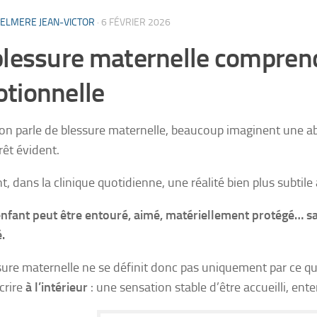
ELMERE JEAN-VICTOR
·
6 FÉVRIER 2026
blessure maternelle compren
tionnelle
on parle de blessure maternelle, beaucoup imaginent une a
rêt évident.
t, dans la clinique quotidienne, une réalité bien plus subtile
nfant peut être entouré, aimé, matériellement protégé… s
.
sure maternelle ne se définit donc pas uniquement par ce qu
crire
à l’intérieur
: une sensation stable d’être accueilli, en