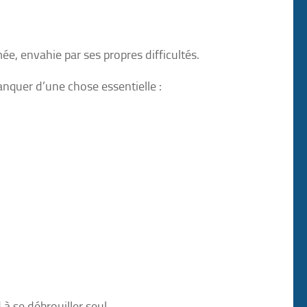
, envahie par ses propres difficultés.
anquer d’une chose essentielle :
à se débrouiller seul.