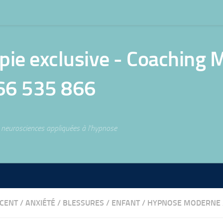
e exclusive - Coaching Mé
66 535 866
neurosciences appliquées à l'hypnose
CENT
/
ANXIÉTÉ
/
BLESSURES
/
ENFANT
/
HYPNOSE MODERNE