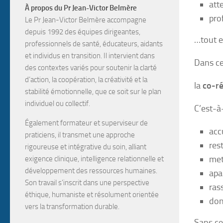
att
À propos du Pr Jean-Victor Belmère
pro
Le Pr Jean-Victor Belmère
accompagne
depuis
1992
des
équipes dirigeantes,
…tout e
professionnels de santé, éducateurs, aidants
et individus en transition
. Il intervient dans
Dans ce
des contextes variés pour soutenir la
clarté
d’action, la coopération, la créativité et la
la
co-ré
stabilité émotionnelle
, que ce soit sur le plan
individuel ou collectif.
C’est-à-
Également
formateur
et
superviseur de
acc
praticiens
, il transmet une approche
res
rigoureuse et intégrative du soin, alliant
met
exigence clinique, intelligence relationnelle et
développement des ressources humaines.
apa
Son travail s’inscrit dans une perspective
ras
éthique, humaniste et résolument orientée
don
vers la transformation durable.
Sans ce