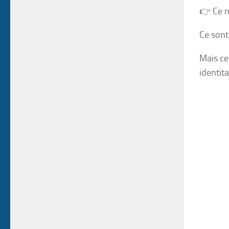
👉 Ce n
Ce son
Mais ce
identit