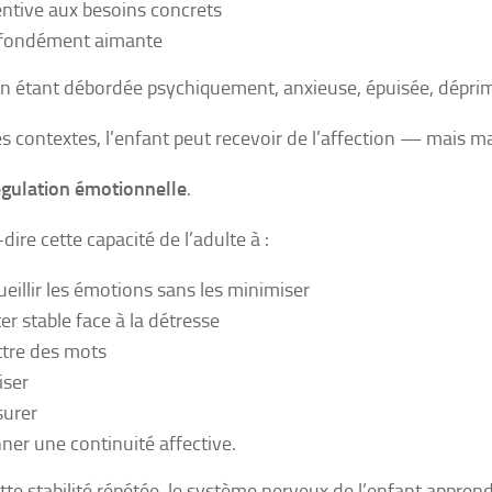
entive aux besoins concrets
fondément aimante
n étant débordée psychiquement, anxieuse, épuisée, déprimée
s contextes, l’enfant peut recevoir de l’affection — mais m
gulation émotionnelle
.
dire cette capacité de l’adulte à :
ueillir les émotions sans les minimiser
ter stable face à la détresse
tre des mots
iser
surer
ner une continuité affective.
tte stabilité répétée, le système nerveux de l’enfant apprend 