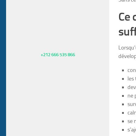
Ce 
suf
Lorsqu’
+212 666 535 866
dévelop
con
les 
dev
ne 
sur
cal
se 
s’a