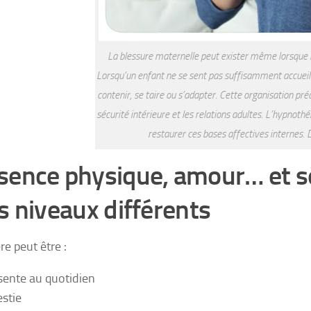
La blessure maternelle peut exister même lorsque 
Lorsqu’un enfant ne se sent pas suffisamment accueill
contenir, se taire ou s’adapter. Cette organisation pr
sécurité intérieure et les relations adultes. L’hypnoth
restaurer ces bases affectives internes.
sence physique, amour… et sé
is niveaux différents
e peut être :
sente au quotidien
estie