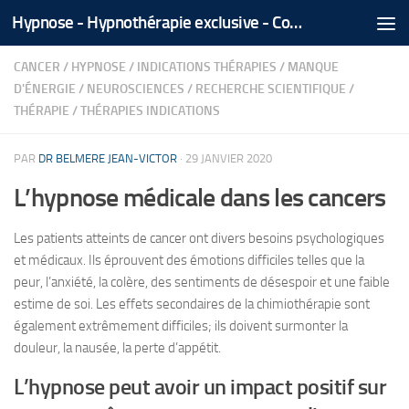
Hypnose - Hypnothérapie exclusive - Coaching Médical Spécialisé - Tél/Whatsapp +212 666 535 866
Skip to content
CANCER
/
HYPNOSE
/
INDICATIONS THÉRAPIES
/
MANQUE
D'ÉNERGIE
/
NEUROSCIENCES
/
RECHERCHE SCIENTIFIQUE
/
THÉRAPIE
/
THÉRAPIES INDICATIONS
PAR
DR BELMERE JEAN-VICTOR
·
29 JANVIER 2020
L’hypnose médicale dans les cancers
Les patients atteints de cancer ont divers besoins psychologiques
et médicaux. Ils éprouvent des émotions difficiles telles que la
peur, l’anxiété, la colère, des sentiments de désespoir et une faible
estime de soi. Les effets secondaires de la chimiothérapie sont
également extrêmement difficiles; ils doivent surmonter la
douleur, la nausée, la perte d’appétit.
L’hypnose peut avoir un impact positif sur