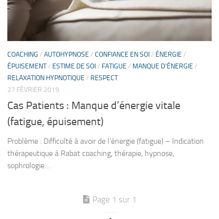
COACHING
/
AUTOHYPNOSE
/
CONFIANCE EN SOI
/
ÉNERGIE
/
ÉPUISEMENT
/
ESTIME DE SOI
/
FATIGUE
/
MANQUE D'ÉNERGIE
/
RELAXATION HYPNOTIQUE
/
RESPECT
27 FÉVRIER 2019
Cas Patients : Manque d’énergie vitale
(fatigue, épuisement)
Problème : Difficulté à avoir de l’énergie (fatigue) – Indication
thérapeutique à Rabat coaching, thérapie, hypnose,
sophrologie…
Page 1 sur 1