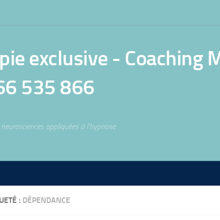
e exclusive - Coaching Mé
66 535 866
neurosciences appliquées à l'hypnose
UETÉ :
DÉPENDANCE