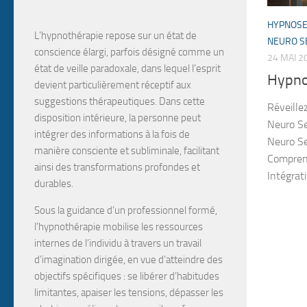
HYPNOS
L’hypnothérapie
repose sur un
état de
NEURO SE
conscience élargi
, parfois désigné comme un
24 MAI 2
état de veille paradoxale
, dans lequel l’esprit
Hypno
devient particulièrement
réceptif aux
suggestions
thérapeutiques. Dans cette
Réveille
disposition intérieure, la personne peut
Neuro Se
intégrer des informations à la fois de
Neuro Se
manière
consciente et subliminale
, facilitant
Comprend
ainsi des transformations profondes et
Intégrat
durables.
Sous la guidance d’un professionnel formé,
l’hypnothérapie mobilise les
ressources
internes
de l’individu à travers un travail
d’
imagination dirigée
, en vue d’atteindre des
objectifs spécifiques :
se libérer d’habitudes
limitantes, apaiser les tensions, dépasser les