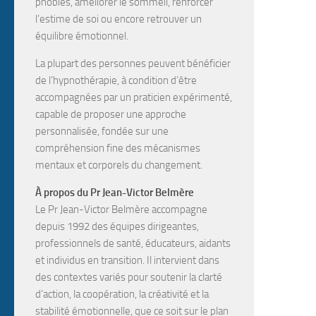
phobies, améliorer le sommeil, renforcer
l’estime de soi
ou encore
retrouver un
équilibre émotionnel
.
La plupart des personnes peuvent bénéficier
de l’hypnothérapie, à condition d’être
accompagnées par un
praticien expérimenté
,
capable de proposer une approche
personnalisée, fondée sur une
compréhension fine des mécanismes
mentaux et corporels du changement.
À propos du Pr Jean-Victor Belmère
Le Pr Jean-Victor Belmère
accompagne
depuis
1992
des
équipes dirigeantes,
professionnels de santé, éducateurs, aidants
et individus en transition
. Il intervient dans
des contextes variés pour soutenir la
clarté
d’action, la coopération, la créativité et la
stabilité émotionnelle
, que ce soit sur le plan