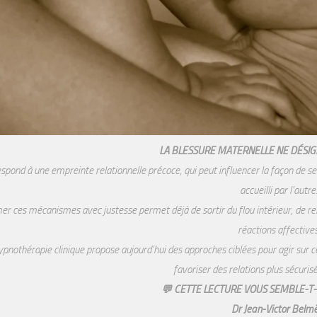
LA BLESSURE MATERNELLE NE DÉSIG
espond à une empreinte relationnelle précoce, qui peut influencer la façon de se 
accueilli par l’autre
 ces mécanismes avec justesse permet déjà de sortir du flou intérieur, de re
réactions affectives
pnothérapie clinique propose aujourd’hui des approches ciblées pour agir sur c
favoriser des relations plus sécuris
💬 CETTE LECTURE VOUS SEMBLE-T-
Dr Jean-Victor Belm