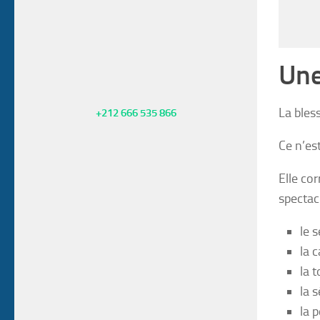
Une
La bles
+212 666 535 866
Ce n’es
Elle co
spectac
le 
la 
la 
la s
la p