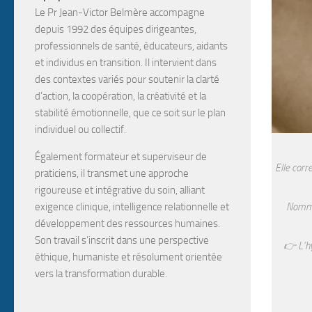
Le Pr Jean-Victor Belmère
accompagne
depuis
1992
des
équipes dirigeantes,
professionnels de santé, éducateurs, aidants
et individus en transition
. Il intervient dans
des contextes variés pour soutenir la
clarté
d’action, la coopération, la créativité et la
stabilité émotionnelle
, que ce soit sur le plan
individuel ou collectif.
Également
formateur
et
superviseur de
Elle corr
praticiens
, il transmet une approche
rigoureuse et intégrative du soin, alliant
Nommer
exigence clinique, intelligence relationnelle et
développement des ressources humaines.
Son travail s’inscrit dans une perspective
👉 L’hy
éthique, humaniste et résolument orientée
vers la transformation durable.