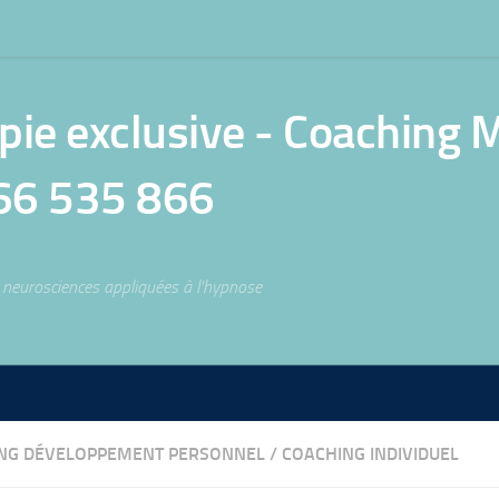
e exclusive - Coaching Mé
66 535 866
neurosciences appliquées à l'hypnose
NG DÉVELOPPEMENT PERSONNEL
/
COACHING INDIVIDUEL