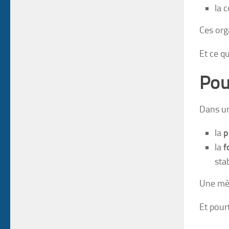
la c
Ces org
Et ce qu
Pou
Dans un
la
p
la
f
stab
Une mè
Et pourt