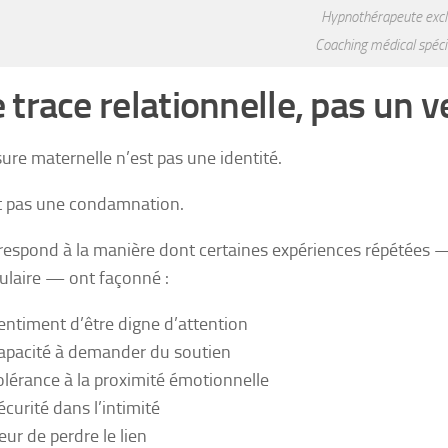
Hypnothérapeute excl
Coaching médical spéci
 trace relationnelle, pas un v
sure maternelle n’est pas une identité.
t pas une condamnation.
rrespond à la manière dont certaines expériences répétées
ulaire — ont façonné :
sentiment d’être digne d’attention
capacité à demander du soutien
tolérance à la proximité émotionnelle
écurité dans l’intimité
eur de perdre le lien