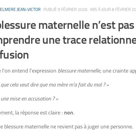
ELMERE JEAN-VICTOR
· PUBLIÉ
9 FÉVRIER 2026
· MIS À JOUR
8 FÉVRIER 2
blessure maternelle n’est pas
prendre une trace relationnel
fusion
 l’on entend l’expression
blessure maternelle
, une crainte ap
 que cela veut dire que ma mère m’a fait du mal ? »
 une mise en accusation ? »
ement, la réponse est claire :
non
.
de blessure maternelle ne revient pas à juger une personne.