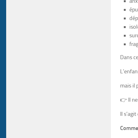
anx
épu
dép
iso
sur
fra
Dans ce
L’enfan
mais il
👉 Il ne
Il s’ag
Comment