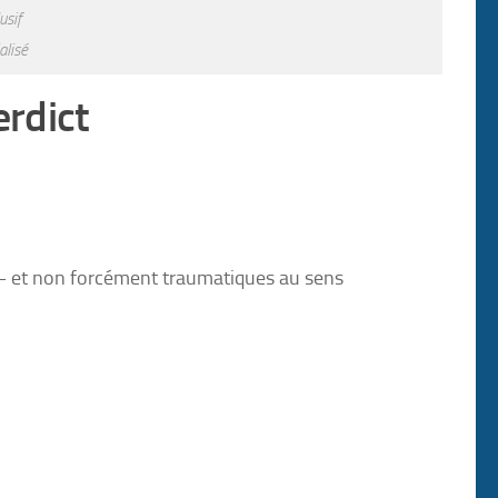
usif
alisé
erdict
 — et non forcément traumatiques au sens