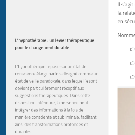
Il s’agi
la relat
en sécur
Nommer 
L’hypnothérapie : un levier thérapeutique
pour le changement durable
👉
👉
L’hypnothérapie
repose sur un
état de
conscience élargi
, parfois désigné comme un
👉
état de veille paradoxale
, dans lequel l’esprit
devient particulièrement
réceptif aux
suggestions
thérapeutiques. Dans cette
disposition intérieure, la personne peut
intégrer des informations à la fois de
manière
consciente et subliminale
, facilitant
ainsi des transformations profondes et
durables.