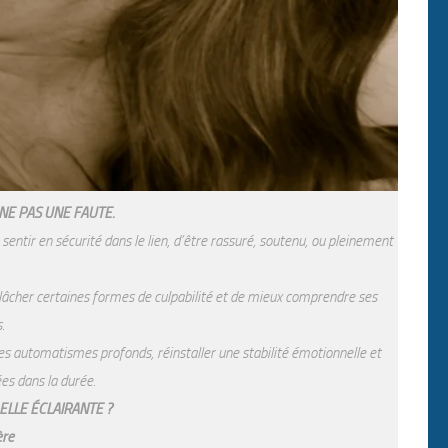
NE PAS UNE FAUTE.
sentir en sécurité dans le lien, d’être rassuré, soutenu, ou pleinement
.
lâcher certaines formes de culpabilité et de mieux comprendre ses
.
es automatismes profonds, réinstaller une stabilité émotionnelle et
ées dans la durée.
ELLE ÉCLAIRANTE ?
ère