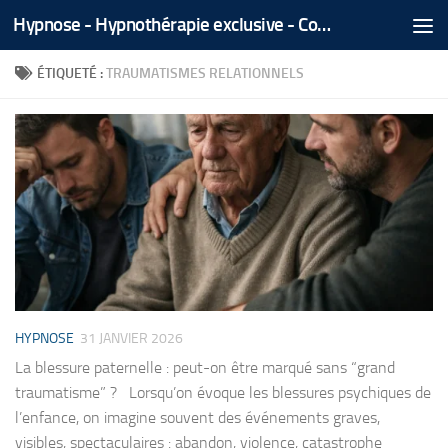
Hypnose - Hypnothérapie exclusive - Coaching Médical Spécialisé - Tél/Whatsapp +212 666 535 866
Skip to content
ÉTIQUETÉ :
TRAUMATISMES RELATIONNELS
HYPNOSE
31 JANVIER 2026
La blessure paternelle : peut-on être marqué sans “grand
traumatisme” ? Lorsqu’on évoque les blessures psychiques de
l’enfance, on imagine souvent des événements graves,
visibles, spectaculaires : abandon, violence, catastrophe