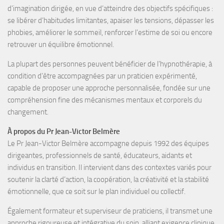
d’
imagination dirigée
, en vue d’atteindre des objectifs spécifiques :
se libérer d’habitudes limitantes, apaiser les tensions, dépasser les
phobies, améliorer le sommeil, renforcer l’estime de soi
ou encore
retrouver un équilibre émotionnel
.
La plupart des personnes peuvent bénéficier de l’hypnothérapie, à
condition d’être accompagnées par un
praticien expérimenté
,
capable de proposer une approche personnalisée, fondée sur une
compréhension fine des mécanismes mentaux et corporels du
changement.
À propos du Pr Jean-Victor Belmère
Le Pr Jean-Victor Belmère
accompagne depuis
1992
des
équipes
dirigeantes, professionnels de santé, éducateurs, aidants et
individus en transition
. Il intervient dans des contextes variés pour
soutenir la
clarté d’action, la coopération, la créativité et la stabilité
émotionnelle
, que ce soit sur le plan individuel ou collectif.
Également
formateur
et
superviseur de praticiens
, il transmet une
approche rigoureuse et intégrative du soin, alliant exigence clinique,