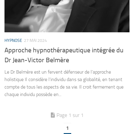
HYPNOSE
27 MAI 2024
Approche hypnothérapeutique intégrée du
Dr Jean-Victor Belmère
Le Dr Belmère est un fervent défenseur de l’approche
holistique Il considère l’individu dans sa globalité, en tenant
compte de tous les aspects de sa vie. Il croit fermement que
chaque individu possède en...
Page 1 sur 1
1