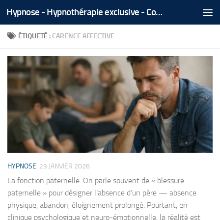
Hypnose - Hypnothérapie exclusive - Coaching Médical Spécialisé - Tél/Whatsapp +212 666 535 866
Skip to content
ÉTIQUETÉ :
CARENCE AFFECTIVE
HYPNOSE
23 JANVIER 2026
La fonction paternelle. On parle souvent de « blessure
paternelle » pour désigner l’absence d’un père — absence
physique, abandon, éloignement prolongé. Pourtant, en
clinique psychologique et neuro-émotionnelle, la réalité est