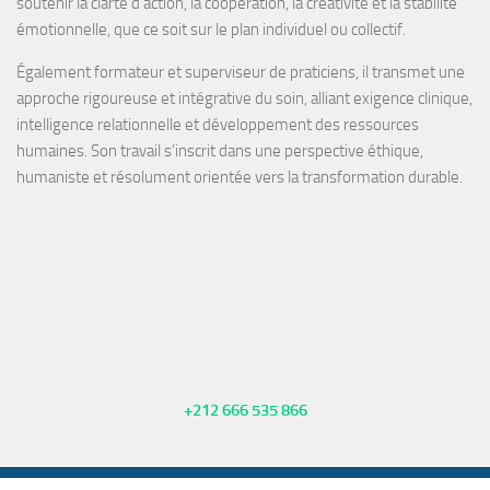
soutenir la
clarté d’action, la coopération, la créativité et la stabilité
émotionnelle
, que ce soit sur le plan individuel ou collectif.
Également
formateur
et
superviseur de praticiens
, il transmet une
approche rigoureuse et intégrative du soin, alliant exigence clinique,
intelligence relationnelle et développement des ressources
humaines. Son travail s’inscrit dans une perspective éthique,
humaniste et résolument orientée vers la transformation durable.
+212 666 535 866