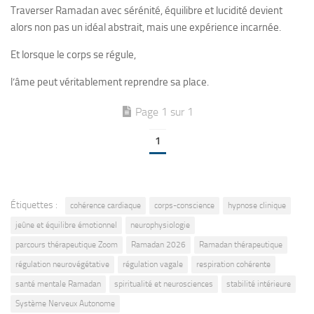
Traverser Ramadan avec sérénité, équilibre et lucidité devient
alors non pas un idéal abstrait, mais une expérience incarnée.
Et lorsque le corps se régule,
l’âme peut véritablement reprendre sa place.
Page 1 sur 1
1
Étiquettes :
cohérence cardiaque
corps-conscience
hypnose clinique
jeûne et équilibre émotionnel
neurophysiologie
parcours thérapeutique Zoom
Ramadan 2026
Ramadan thérapeutique
régulation neurovégétative
régulation vagale
respiration cohérente
santé mentale Ramadan
spiritualité et neurosciences
stabilité intérieure
Système Nerveux Autonome