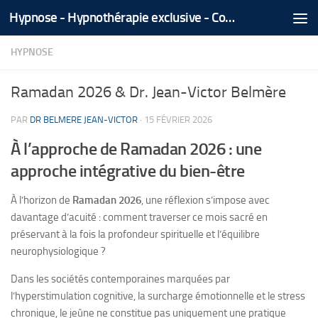
Hypnose - Hypnothérapie exclusive - Coaching Médical Spécialisé - Tél/Whatsapp +212 666 535 866
Skip to content
HYPNOSE
Ramadan 2026 & Dr. Jean-Victor Belmère
PAR
DR BELMERE JEAN-VICTOR
·
15 FÉVRIER 2026
À l’approche de Ramadan 2026 : une
approche intégrative du bien-être
À l’horizon de
Ramadan 2026
, une réflexion s’impose avec
davantage d’acuité : comment traverser ce mois sacré en
préservant à la fois la profondeur spirituelle et l’équilibre
neurophysiologique ?
Dans les sociétés contemporaines marquées par
l’hyperstimulation cognitive, la surcharge émotionnelle et le stress
chronique, le jeûne ne constitue pas uniquement une pratique