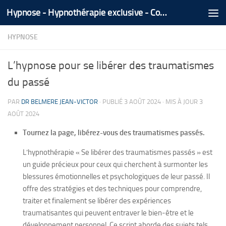
Hypnose - Hypnothérapie exclusive - Coaching Médical Spécialisé - Tél/Whatsapp +212 666 535 866
Skip to content
HYPNOSE
L’hypnose pour se libérer des traumatismes
du passé
PAR
DR BELMERE JEAN-VICTOR
· PUBLIÉ
3 AOÛT 2024
· MIS À JOUR
3
AOÛT 2024
Tournez la page, libérez-vous des traumatismes passés.
L’hypnothérapie « Se libérer des traumatismes passés » est
un guide précieux pour ceux qui cherchent à surmonter les
blessures émotionnelles et psychologiques de leur passé. Il
offre des stratégies et des techniques pour comprendre,
traiter et finalement se libérer des expériences
traumatisantes qui peuvent entraver le bien-être et le
développement personnel. Ce script aborde des sujets tels