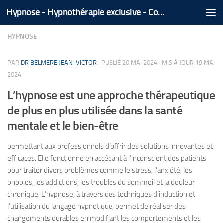
Hypnose - Hypnothérapie exclusive - Coaching Médical Spécialisé - Tél/Whatsapp +212 666 535 866
Skip to content
HYPNOSE
PAR
DR BELMERE JEAN-VICTOR
· PUBLIÉ
20 MAI 2024
· MIS À JOUR
19 MAI
2024
L’hypnose est une approche thérapeutique
de plus en plus utilisée dans la santé
mentale et le bien-être
permettant aux professionnels d’offrir des solutions innovantes et
efficaces. Elle fonctionne en accédant à l’inconscient des patients
pour traiter divers problèmes comme le stress, l’anxiété, les
phobies, les addictions, les troubles du sommeil et la douleur
chronique. L’hypnose, à travers des techniques d’induction et
l’utilisation du langage hypnotique, permet de réaliser des
changements durables en modifiant les comportements et les